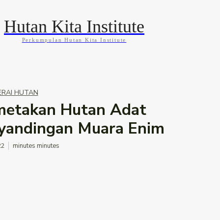
Hutan Kita Institute
Perkumpulan Hutan Kita Institute
KABAR
BLOG
GALLERY
INFOGRAFIS
ERAI HUTAN
etakan Hutan Adat
yandingan Muara Enim
22
minutes
minutes