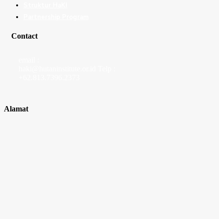
Struktur HaKI
Partnership Program
Contact
email :
haki@hutaninstitute.or.id Telp :
+62.813.7396.2373
Alamat