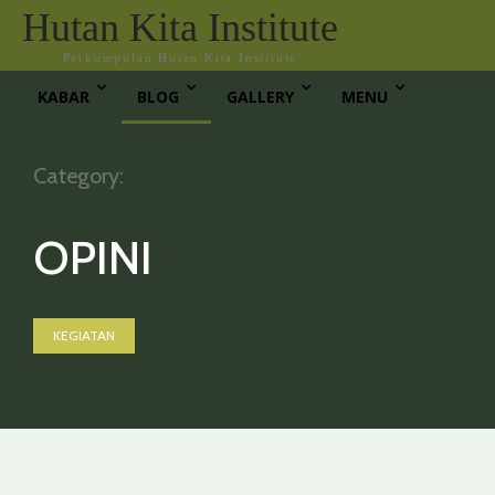
Hutan Kita Institute
Perkumpulan Hutan Kita Institute
KABAR
BLOG
GALLERY
MENU
Category:
OPINI
KEGIATAN