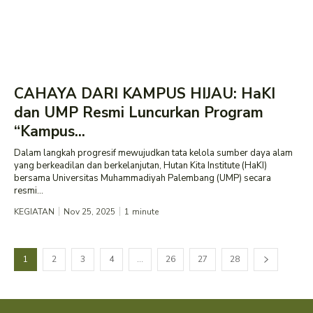
CAHAYA DARI KAMPUS HIJAU: HaKI
dan UMP Resmi Luncurkan Program
“Kampus...
Dalam langkah progresif mewujudkan tata kelola sumber daya alam
yang berkeadilan dan berkelanjutan, Hutan Kita Institute (HaKI)
bersama Universitas Muhammadiyah Palembang (UMP) secara
resmi...
KEGIATAN
Nov 25, 2025
1
minute
1
2
3
4
…
26
27
28