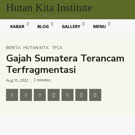
Hutan Kita Institute
Perkumpulan Hutan Kita Institute
KABAR
BLOG
GALLERY
MENU
BERITA
HUTAN KITA
TFCA
Gajah Sumatera Terancam
Terfragmentasi
Aug 15, 2022
1
minutes