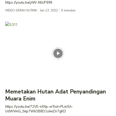
https://youtu.be/jAW-X6UF998
VIDEO GERAI HUTAN
Jan 13, 2022
0
minutes
Memetakan Hutan Adat Penyandingan
Muara Enim
https://youtu.be/72VE-nXXp-w?list=PLmSA-
UdWVmG_5kp7W63B8D1oIecDr7gKD