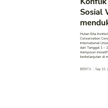
Konfli
Sosial
menduk
Hutan Kita Institu
Conservation Con
International Uni
dari Tanggal 1 – 
menyusun inisiati
BERITA
Sep 10,