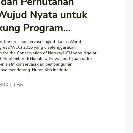
k dan Perhutanan
 Wujud Nyata untuk
ung Program...
te, Kongres konservasi tingkat dunia (World
gress/WCC) 2016 yang diselenggarakan
on for the Conservation of Nature/IUCN yang digelar
10 September di Honululu, Hawai bertujuan untuk
f-inisiatif konservasi dan pembangunan
berkelanjutan di masa mendatang. Hutan Kita Institute...
 2016
1
min.