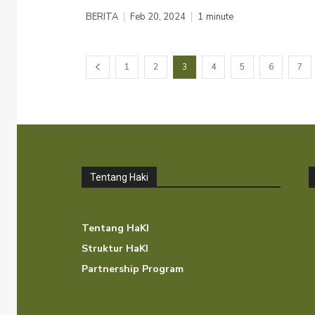
BERITA
Feb 20, 2024
1
minute
1
2
3
4
5
6
7
Tentang Haki
Tentang HaKI
Struktur HaKI
Partnership Program