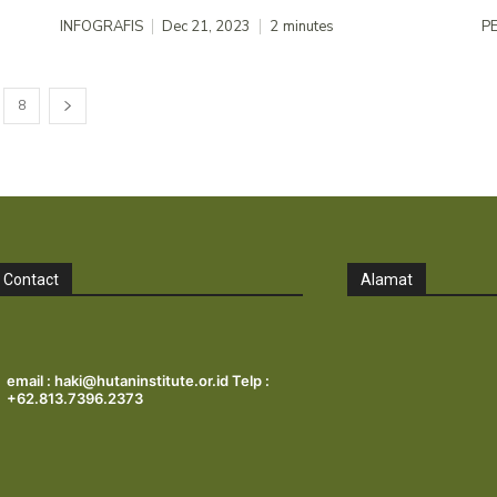
INFOGRAFIS
Dec 21, 2023
2
minutes
PE
8
Contact
Alamat
email : haki@hutaninstitute.or.id Telp :
+62.813.7396.2373