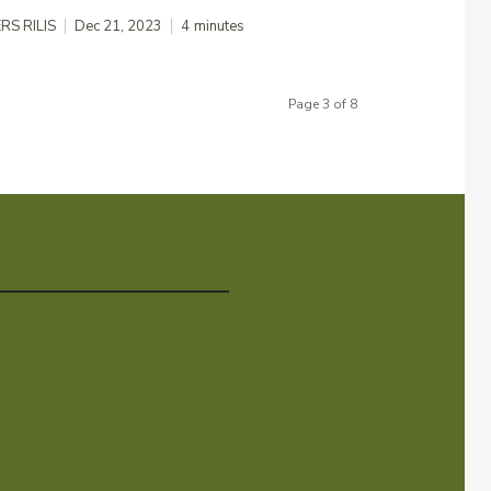
RS RILIS
Dec 21, 2023
4
minutes
Page 3 of 8