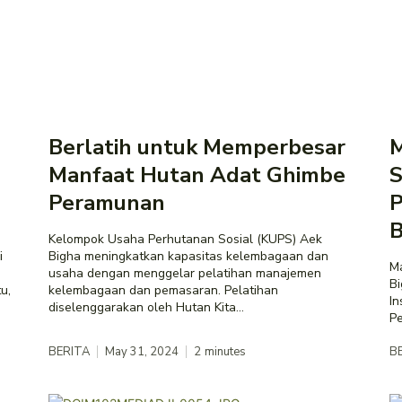
Berlatih untuk Memperbesar
M
Manfaat Hutan Adat Ghimbe
S
Peramunan
P
B
Kelompok Usaha Perhutanan Sosial (KUPS) Aek
i
Bigha meningkatkan kapasitas kelembagaan dan
M
usaha dengan menggelar pelatihan manajemen
B
u,
kelembagaan dan pemasaran. Pelatihan
In
diselenggarakan oleh Hutan Kita...
Pe
BERITA
May 31, 2024
2
minutes
B