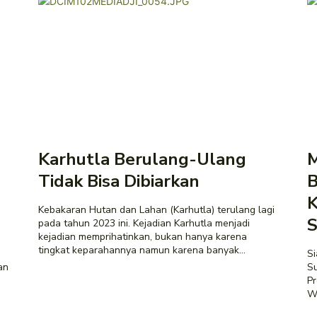
Karhutla Berulang-Ulang
M
Tidak Bisa Dibiarkan
B
Kebakaran Hutan dan Lahan (Karhutla) terulang lagi
S
pada tahun 2023 ini. Kejadian Karhutla menjadi
kejadian memprihatinkan, bukan hanya karena
tingkat keparahannya namun karena banyak...
Si
an
Sumat
Pr
Wa