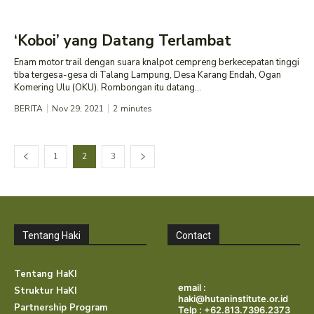
‘Koboi’ yang Datang Terlambat
Enam motor trail dengan suara knalpot cempreng berkecepatan tinggi
tiba tergesa-gesa di Talang Lampung, Desa Karang Endah, Ogan
Komering Ulu (OKU). Rombongan itu datang...
BERITA
Nov 29, 2021
2
minutes
1
2
3
Tentang Haki
Contact
Tentang HaKI
email :
Struktur HaKI
haki@hutaninstitute.or.id
Partnership Program
Telp : +62.813.7396.2373