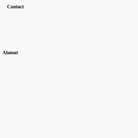
Contact
email :
haki@hutaninstitute.or.id Telp :
+62.813.7396.2373
Alamat