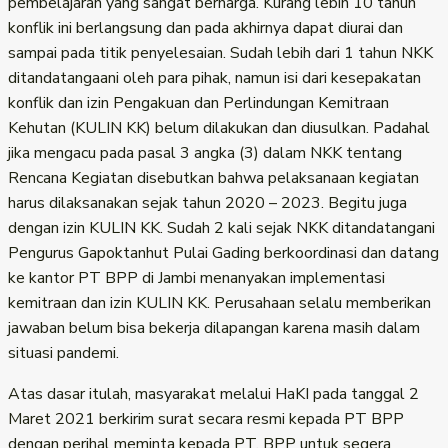
pembelajaran yang sangat berharga. Kurang lebih 10 tahun
konflik ini berlangsung dan pada akhirnya dapat diurai dan
sampai pada titik penyelesaian. Sudah lebih dari 1 tahun NKK
ditandatangaani oleh para pihak, namun isi dari kesepakatan
konflik dan izin Pengakuan dan Perlindungan Kemitraan
Kehutan (KULIN KK) belum dilakukan dan diusulkan. Padahal
jika mengacu pada pasal 3 angka (3) dalam NKK tentang
Rencana Kegiatan disebutkan bahwa pelaksanaan kegiatan
harus dilaksanakan sejak tahun 2020 – 2023. Begitu juga
dengan izin KULIN KK. Sudah 2 kali sejak NKK ditandatangani
Pengurus Gapoktanhut Pulai Gading berkoordinasi dan datang
ke kantor PT BPP di Jambi menanyakan implementasi
kemitraan dan izin KULIN KK. Perusahaan selalu memberikan
jawaban belum bisa bekerja dilapangan karena masih dalam
situasi pandemi.
Atas dasar itulah, masyarakat melalui HaKI pada tanggal 2
Maret 2021 berkirim surat secara resmi kepada PT BPP
dengan perihal meminta kepada PT. BPP untuk segera