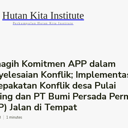
Hutan Kita Institute
Perkumpulan Hutan Kita Institute
KABAR
BLOG
GALLERY
INFOGRAFIS
agih Komitmen APP dalam
yelesaian Konflik; Implementa
epakatan Konflik desa Pulai
ing dan PT Bumi Persada Per
P) Jalan di Tempat
1
1
minutes