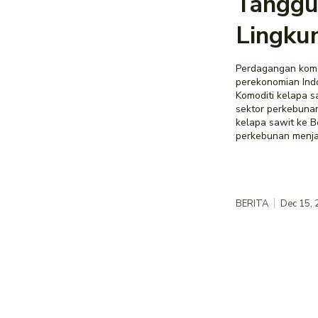
Tanggu
Lingku
Perdagangan komo
perekonomian Ind
Komoditi kelapa s
sektor perkebuna
kelapa sawit ke B
perkebunan menjad
BERITA
Dec 15,