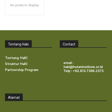
No posts to display
Tentang Haki
Contact
Tentang HaKI
email :
Struktur HaKI
haki@hutaninstitute.or.id
Partnership Program
Telp : +62.813.7396.2373
Alamat