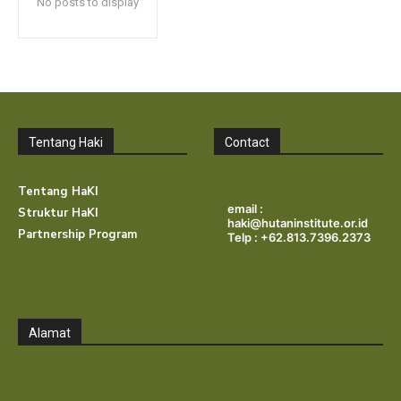
No posts to display
Tentang Haki
Contact
Tentang HaKI
email :
Struktur HaKI
haki@hutaninstitute.or.id
Partnership Program
Telp : +62.813.7396.2373
Alamat