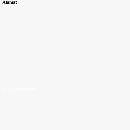
Alamat
© Hutan Kita Institute