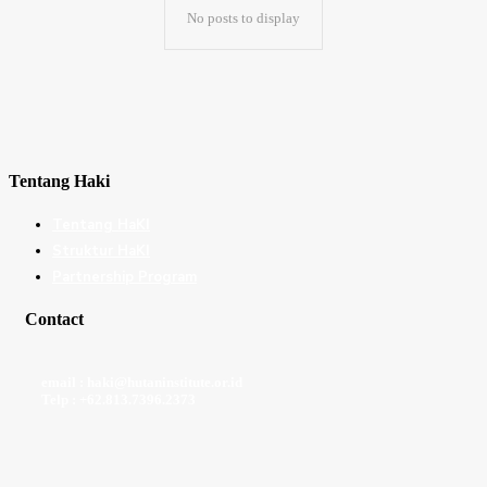
No posts to display
Tentang Haki
Tentang HaKI
Struktur HaKI
Partnership Program
Contact
email : haki@hutaninstitute.or.id
Telp : +62.813.7396.2373