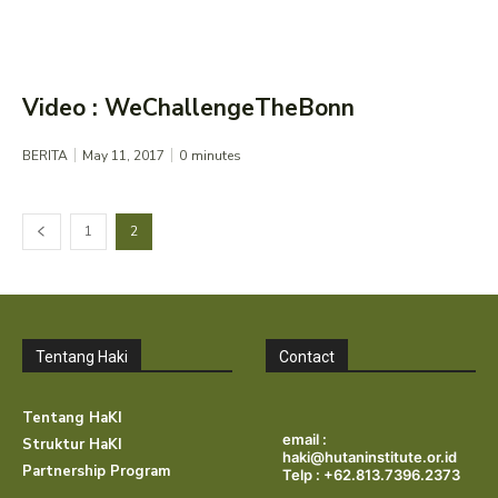
Video : WeChallengeTheBonn
BERITA
May 11, 2017
0
minutes
1
2
Tentang Haki
Contact
Tentang HaKI
email :
Struktur HaKI
haki@hutaninstitute.or.id
Partnership Program
Telp : +62.813.7396.2373