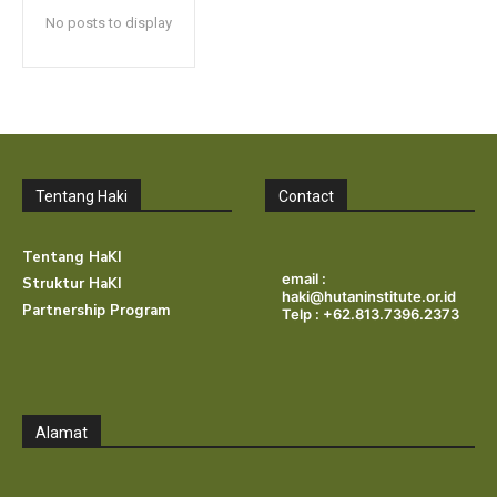
No posts to display
Tentang Haki
Contact
Tentang HaKI
email :
Struktur HaKI
haki@hutaninstitute.or.id
Partnership Program
Telp : +62.813.7396.2373
Alamat