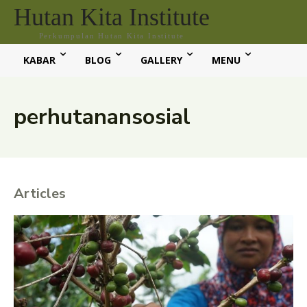
Hutan Kita Institute
Perkumpulan Hutan Kita Institute
KABAR
BLOG
GALLERY
MENU
perhutanansosial
Articles