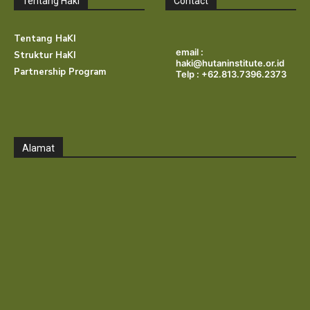
Tentang Haki
Contact
Tentang HaKI
email :
Struktur HaKI
haki@hutaninstitute.or.id
Partnership Program
Telp : +62.813.7396.2373
Alamat