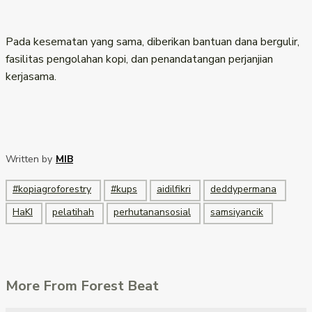
Pada kesematan yang sama, diberikan bantuan dana bergulir,
fasilitas pengolahan kopi, dan penandatangan perjanjian
kerjasama.
Written by
MIB
#kopiagroforestry
#kups
aidilfikri
deddypermana
HaKI
pelatihah
perhutanansosial
samsiyancik
More From Forest Beat