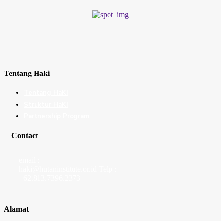
Tentang Haki
Tentang HaKI
Struktur HaKI
Partnership Program
Contact
email :
haki@hutaninstitute.or.id Telp :
+62.813.7396.2373
Alamat