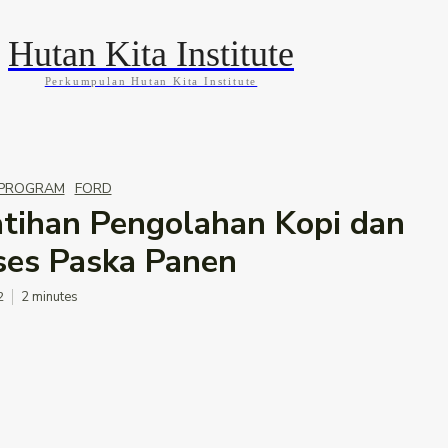
Hutan Kita Institute
Perkumpulan Hutan Kita Institute
KABAR
BLOG
GALLERY
INFOGRAFIS
PROGRAM
FORD
atihan Pengolahan Kopi dan
ses Paska Panen
2
2
minutes